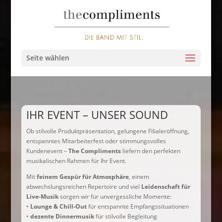
Seite wählen
IHR EVENT – UNSER SOUND
Ob stilvolle Produktpräsentation, gelungene Filialeröffnung,
entspanntes Mitarbeiterfest oder stimmungsvolles
Kundenevent –
The Compliments
liefern den perfekten
musikalischen Rahmen für Ihr Event.
Mit
feinem Gespür für Atmosphäre
, einem
abwechslungsreichen Repertoire und viel
Leidenschaft für
Live-Musik
sorgen wir für unvergessliche Momente:
•
Lounge & Chill-Out
für entspannte Empfangssituationen
•
dezente Dinnermusik
für stilvolle Begleitung