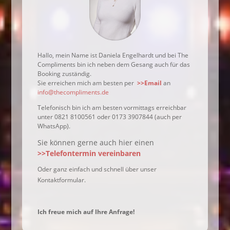
Hallo, mein Name ist Daniela Engelhardt und bei The
Compliments bin ich neben dem Gesang auch für das
Booking zuständig.
Sie erreichen mich am besten per
>>Email
an
info@thecompliments.de
Telefonisch bin ich am besten vormittags erreichbar
unter 0821 8100561 oder 0173 3907844 (auch per
WhatsApp).
Sie können gerne auch hier einen
>>Telefontermin vereinbaren
Oder ganz einfach und schnell über unser
Kontaktformular.
Ich freue mich auf Ihre Anfrage!