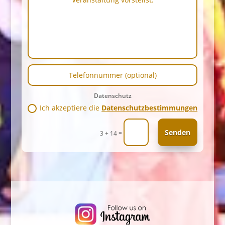
was
du
dir
für
deine
Veranstaltung
vorstellst:
Telefonnummer
(optional)
Datenschutz
Datenschutz
Ich akzeptiere die
Datenschutzbestimmungen
Senden
=
3 + 14