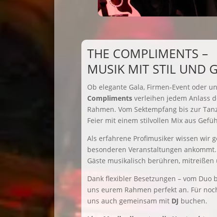
THE COMPLIMENTS –
MUSIK MIT STIL UND 
Ob elegante Gala, Firmen-Event oder un
Compliments
verleihen jedem Anlass 
Rahmen. Vom Sektempfang bis zur Tanzf
Feier mit einem stilvollen Mix aus Gefü
Als erfahrene Profimusiker wissen wir g
besonderen Veranstaltungen ankommt. 
Gäste musikalisch berühren, mitreißen 
Dank flexibler Besetzungen – vom Duo b
uns eurem Rahmen perfekt an. Für noch
uns auch gemeinsam mit
DJ
buchen.