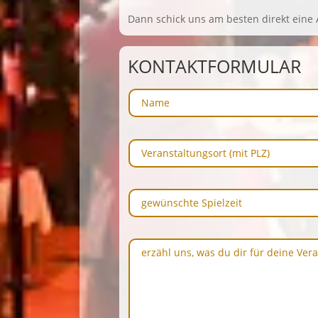
Dann schick uns am besten direkt eine 
KONTAKTFORMULAR
Name
Veranstaltungsort
(mit
PLZ)
gewünschte
Spielzeit
erzähl
uns,
was
du
dir
für
deine