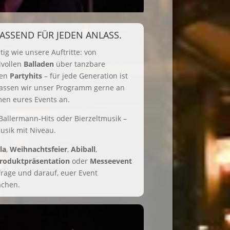
 PASSEND FÜR JEDEN ANLASS.
ltig wie unsere Auftritte: von
lvollen
Balladen
über tanzbare
len
Partyhits
– für jede Generation ist
passen wir unser Programm gerne an
n eures Events an.
 Ballermann-Hits oder Bierzeltmusik –
Musik mit Niveau.
la
,
Weihnachtsfeier
,
Abiball
,
roduktpräsentation
oder
Messeevent
frage und darauf, euer Event
achen.