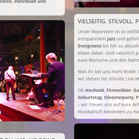
ilvoll, individuell und
VIELSEITIG. STILVOLL.
Unser Repertoire ist so vielfä
entspanntem
Jazz
und gefüh
Evergreens
bis hin zu aktuel
etwas dabei. Und natürlich 
eure Wünsche und den Rahme
Was ihr bei uns nicht findet:
wir stehen für stilvolle Live-
Ob
Hochzeit
,
Firmenfeier
,
Ga
Geburtstag
,
Silvesterparty
,
P
– wir freuen uns auf eure An
musikalisch besonders zu m