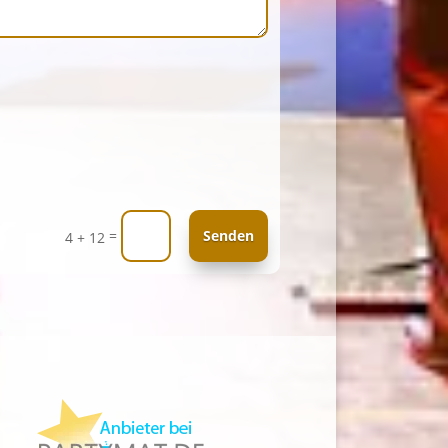
=
Senden
4 + 12